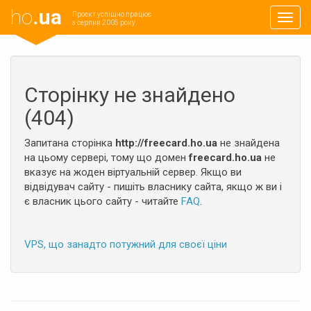
ho
.ua
Проект успішно працює
Навиг
з серпня 2005 року
Сторінку не знайдено
(404)
Запитана сторінка
http://freecard.ho.ua
не знайдена
на цьому сервері, тому що домен
freecard.ho.ua
не
вказує на жоден віртуальній сервер. Якщо ви
відвідувач сайту - пишіть власнику сайта, якщо ж ви і
є власник цього сайту - читайте
FAQ
.
VPS, що занадто потужний для своєї ціни